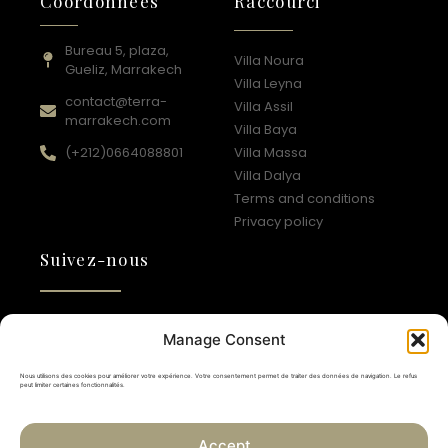
Coordonnées
Raccourci
Bureau 5, plaza,
Villa Noura
Gueliz, Marrakech
Villa Leyna
contact@terra-
Villa Assil
marrakech.com
Villa Baya
(+212)0664088801​
Villa Massa
Villa Dalya
Terms and conditions
Privacy policy
Suivez-nous
Manage Consent
Newsletter
Nous utilisons des cookies pour améliorer votre expérience. Votre consentement permet de traiter des données de navigation. Le refus
peut limiter certaines fonctionnalités.
Subscribe
Accept